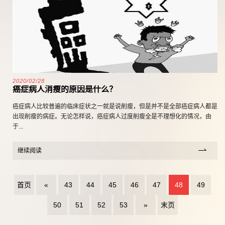
2020/02/28
癌症病人消瘦的原因是什么？
癌症病人比较普遍的临床症状之一就是说削瘦，但是并不是全部癌症病人都是
出现削瘦的病症。无论怎样说，癌症病人过度削瘦全是不理想化的情况，由
于...
继续阅读
首页
«
43
44
45
46
47
48
49
50
51
52
53
»
末页