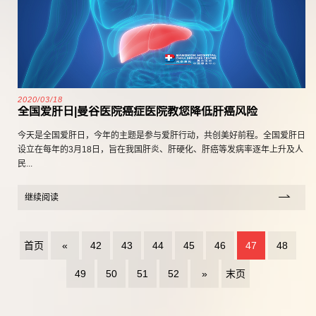
2020/03/18
全国爱肝日|曼谷医院癌症医院教您降低肝癌风险
今天是全国爱肝日，今年的主题是参与爱肝行动，共创美好前程。全国爱肝日
设立在每年的3月18日，旨在我国肝炎、肝硬化、肝癌等发病率逐年上升及人
民...
继续阅读
首页
«
42
43
44
45
46
47
48
49
50
51
52
»
末页