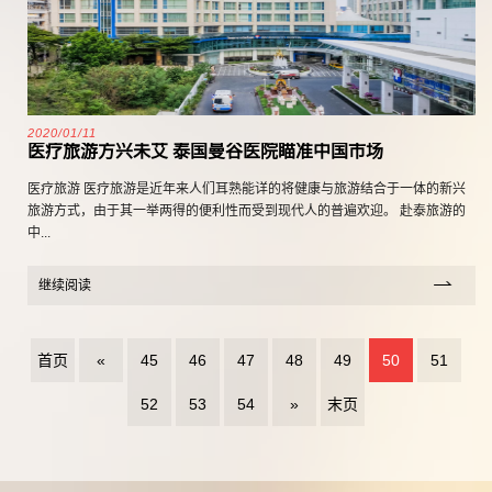
2020/01/11
医疗旅游方兴未艾 泰国曼谷医院瞄准中国市场
医疗旅游 医疗旅游是近年来人们耳熟能详的将健康与旅游结合于一体的新兴
旅游方式，由于其一举两得的便利性而受到现代人的普遍欢迎。 赴泰旅游的
中...
继续阅读
首页
«
45
46
47
48
49
50
51
52
53
54
»
末页