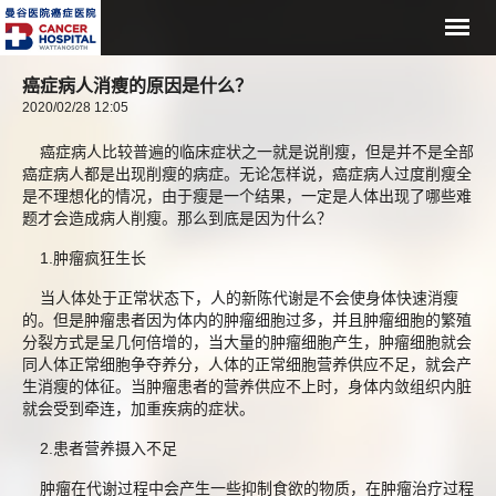
癌症病人消瘦的原因是什么？
2020/02/28 12:05
癌症病人比较普遍的临床症状之一就是说削瘦，但是并不是全部
癌症病人都是出现削瘦的病症。无论怎样说，癌症病人过度削瘦全
是不理想化的情况，由于瘦是一个结果，一定是人体出现了哪些难
题才会造成病人削瘦。那么到底是因为什么？
1.肿瘤疯狂生长
当人体处于正常状态下，人的新陈代谢是不会使身体快速消瘦
的。但是肿瘤患者因为体内的肿瘤细胞过多，并且肿瘤细胞的繁殖
分裂方式是呈几何倍增的，当大量的肿瘤细胞产生，肿瘤细胞就会
同人体正常细胞争夺养分，人体的正常细胞营养供应不足，就会产
生消瘦的体征。当肿瘤患者的营养供应不上时，身体内敛组织内脏
就会受到牵连，加重疾病的症状。
2.患者营养摄入不足
肿瘤在代谢过程中会产生一些抑制食欲的物质，在肿瘤治疗过程