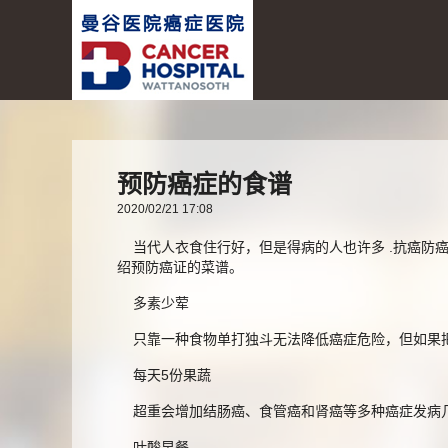
预防癌症的食谱
2020/02/21 17:08
当代人衣食住行好，但是得病的人也许多 .抗癌防
绍预防癌证的菜谱。
多素少荤
只靠一种食物单打独斗无法降低癌症危险，但如果把它
每天5份果蔬
超重会增加结肠癌、食管癌和肾癌等多种癌症发病几
叶酸早餐